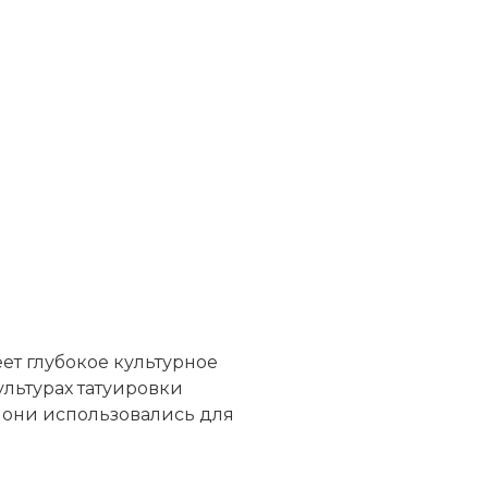
еет глубокое культурное
ультурах татуировки
 они использовались для