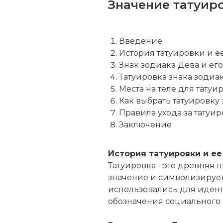
Значение татуир
Введение
История татуировки и е
Знак зодиака Дева и ег
Татуировка знака зодиа
Места на теле для татуи
Как выбрать татуировку
Правила ухода за татуи
Заключение
История татуировки и ее
Татуировка - это древняя п
значение и символизирует 
использовались для идент
обозначения социального с