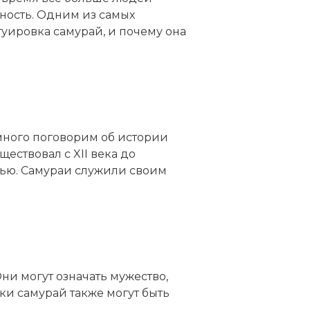
ность. Одним из самых
туировка самурай, и почему она
емного поговорим об истории
ествовал с XII века до
тью. Самураи служили своим
и могут означать мужество,
вки самурай также могут быть