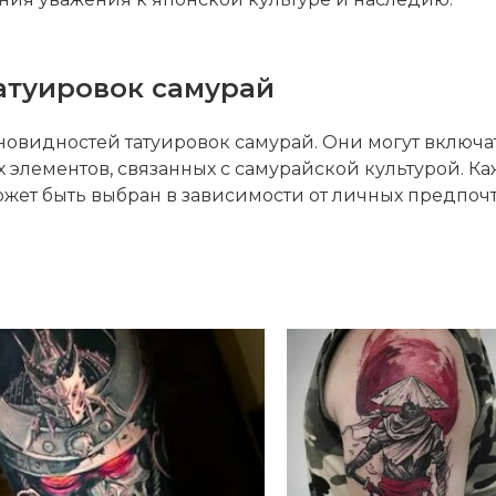
атуировок самурай
новидностей татуировок самурай. Они могут включат
х элементов, связанных с самурайской культурой. К
ожет быть выбран в зависимости от личных предпо