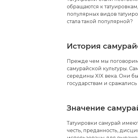
обращаются к татуировкам
популярных видов татуиров
стала такой популярной?
История самурай
Прежде чем мы поговорим о
самурайской культуры. Сам
середины XIX века. Они б
государствам и сражались в
Значение самура
Татуировки самурай имеют
честь, преданность, дисци
использованы для выражен