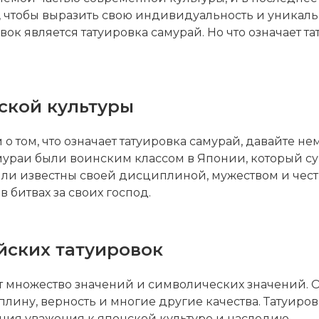
, чтобы выразить свою индивидуальность и уникаль
ок является татуировка самурай. Но что означает та
ской культуры
 том, что означает татуировка самурай, давайте н
ураи были воинским классом в Японии, который сущ
ыли известны своей дисциплиной, мужеством и чес
 битвах за своих господ.
йских татуировок
 множество значений и символических значений. Он
плину, верность и многие другие качества. Татуиро
ия уважения к японской культуре и наследию.