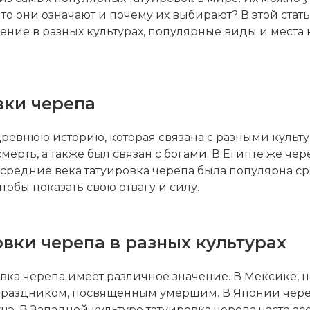
что они означают и почему их выбирают? В этой ста
чение в разных культурах, популярные виды и места 
вки черепа
древнюю историю, которая связана с разными культ
ерть, а также был связан с богами. В Египте же ч
 средние века татуировка черепа была популярна ср
чтобы показать свою отвагу и силу.
вки черепа в разных культурах
овка черепа имеет различное значение. В Мексике,
праздником, посвященным умершим. В Японии череп
э. В Западной культуре татуировка черепа часто ас