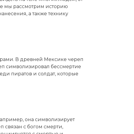
тье мы рассмотрим историю
нанесения, а также технику
урами. В древней Мексике череп
ереп символизировал бессмертие
еди пиратов и солдат, которые
 например, она символизирует
 связан с богом смерти,
социируется с смертью и