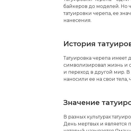
байкеров до моделей. Но 
татуировки черепа, ее зна
нанесения.
История татуиро
Татуировка черепа имеет 
символизировал жизнь и см
и переход в другой мир. В
наносили ее на свои тела, 
Значение татуиро
В разных культурах татуир
День мертвых и является 
который называется Ямацун