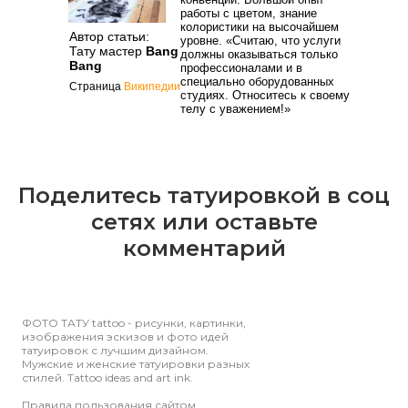
работы с цветом, знание
колористики на высочайшем
Автор статьи:
уровне. «Считаю, что услуги
Тату мастер
Bang
должны оказываться только
Bang
профессионалами и в
специально оборудованных
Страница
Википедии
студиях. Относитесь к своему
телу с уважением!»
Поделитесь татуировкой в соц
сетях или оставьте
комментарий
ФОТО ТАТУ tattoo - рисунки, картинки,
изображения эскизов и фото идей
татуировок с лучшим дизайном.
Мужские и женские татуировки разных
стилей. Tattoo ideas and art ink.
Правила пользования сайтом