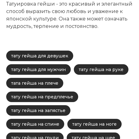
Татуировка гейши - это красивый и элегантный
способ выразить свою любовь и уважение к
японской культуре. Она также может означать
мудрость, терпение и постоянство.
тату гейша для девушек
тату гейша для мужчин
тату гейша на руке
тата гейша на плече
тату гейша на предплечье
тату гейша на запястье
тату гейша на спине
тату гейша на ноге
тату гейша на груди
тату гейша на шее