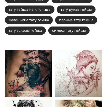
тату гейша на ключице
тату рукав гейша
маленькие тату гейша
парные тату гейша
тату эскизы гейша
символ тату гейша